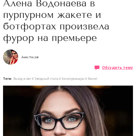
Алена Водонаева в
пурпурном жакете и
ботфортах произвела
фурор на премьере
Анастасия
Обсудить тему
Теги:
Выход в свет
Звездный стиль
Кинопремьеры
Marvel