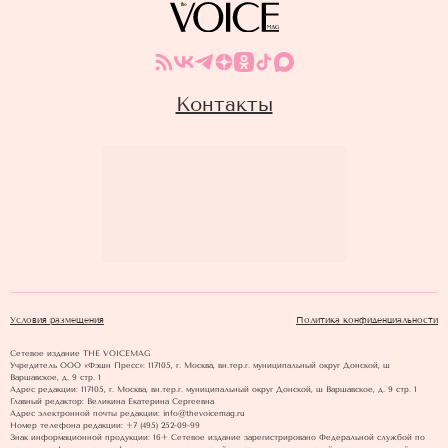
Контакты
Условия размещения
Политика конфиденциальности
Сетевое издание THE VOICEMAG
Учредитель ООО «Фэшн Пресс»: 117105, г. Москва, вн.тер.г. муниципальный округ Донской, ш
Варшавское, д. 9 стр. 1
Адрес редакции: 117105, г. Москва, вн.тер.г. муниципальный округ Донской, ш Варшавское, д. 9 стр. 1
Главный редактор: Великина Екатерина Сергеевна
Адрес электронной почты редакции: info@thevoicemag.ru
Номер телефона редакции: +7 (495) 252-09-99
Знак информационной продукции: 16+ Cетевое издание зарегистрировано Федеральной службой по