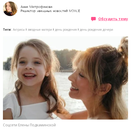
Анна Митрофанова
Редактор звездных новостей VOICE
Обсудить тему
Теги:
Актрисы
звездные матери
день рождения
день рождения дочери
Соцсети Елены Подкаминской