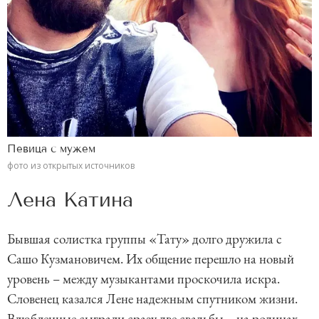
Певица с мужем
фото из открытых источников
Лена Катина
Бывшая солистка группы «Тату» долго дружила с
Сашо Кузмановичем. Их общение перешло на новый
уровень – между музыкантами проскочила искра.
Словенец казался Лене надежным спутником жизни.
Влюбленные сыграли сразу две свадьбы – на родинах