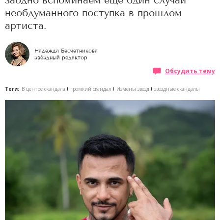
заодно вспоминаем еще один случай
необдуманного поступка в прошлом
артиста.
Надежда Бесчетникова
звёздный редактор
Обсудить тему
Теги:
В центре скандала
громкий скандал
Измены звезд
звездные скандалы