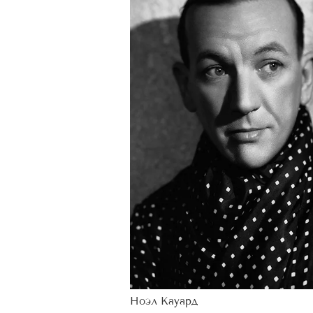
Ноэл Кауард