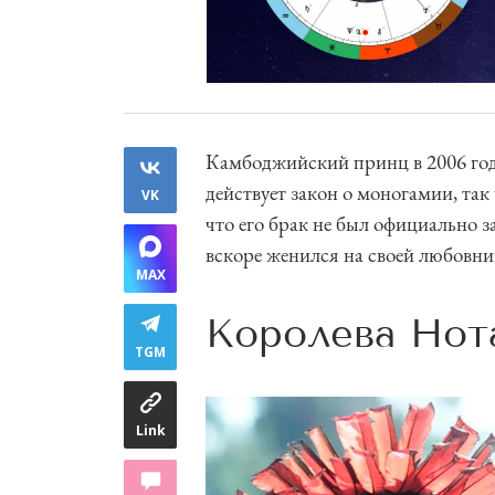
Камбоджийский принц в 2006 году
действует закон о моногамии, так 
VK
что его брак не был официально з
вскоре женился на своей любовн
MAX
Королева Нот
TGM
Link