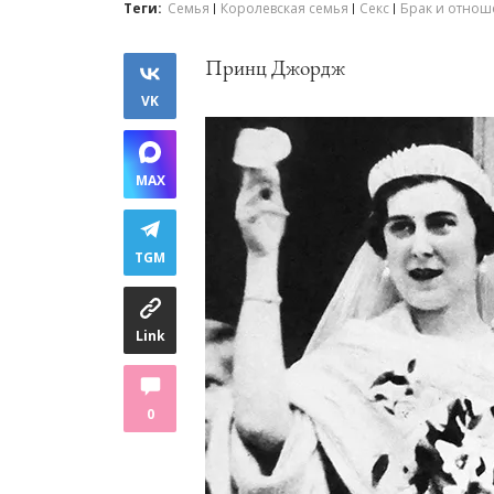
Теги:
Семья
Королевская семья
Секс
Брак и отнош
Принц Джордж
VK
MAX
TGM
Link
0