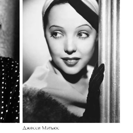
Джесси Мэтьюс