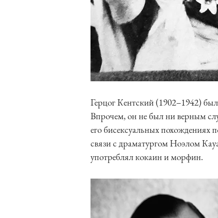
Герцог Кентский (1902–1942) был
Впрочем, он не был ни верным с
его бисексуальных похождениях по
связи с драматургом Ноэлом Кау
употреблял кокаин и морфин.