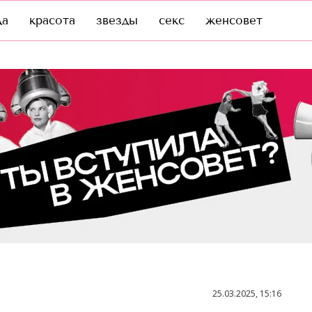
да
красота
звезды
секс
женсовет
25.03.2025, 15:16