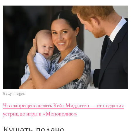
Getty Images
Что запрещено делать Кейт Миддлтон — от поедания
устриц до игры в «Монополию»
Кушать подано