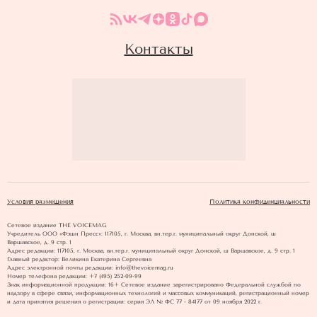
Контакты
Условия размещения
Политика конфиденциальности
Сетевое издание THE VOICEMAG
Учредитель ООО «Фэшн Пресс»: 117105, г. Москва, вн.тер.г. муниципальный округ Донской, ш
Варшавское, д. 9 стр. 1
Адрес редакции: 117105, г. Москва, вн.тер.г. муниципальный округ Донской, ш Варшавское, д. 9 стр. 1
Главный редактор: Великина Екатерина Сергеевна
Адрес электронной почты редакции: info@thevoicemag.ru
Номер телефона редакции: +7 (495) 252-09-99
Знак информационной продукции: 16+ Cетевое издание зарегистрировано Федеральной службой по
надзору в сфере связи, информационных технологий и массовых коммуникаций, регистрационный номер
и дата принятия решения о регистрации: серия ЭЛ № ФС 77 - 84177 от 09 ноября 2022 г.