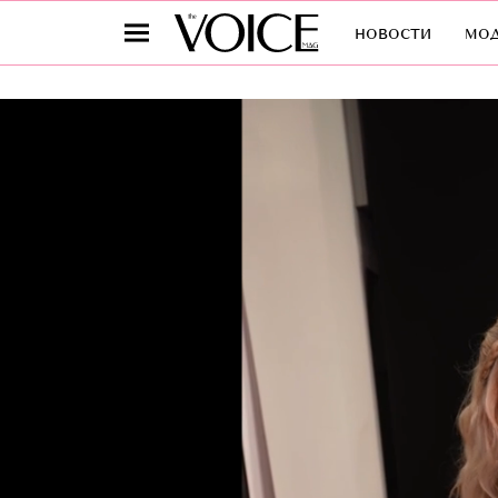
новости
мо