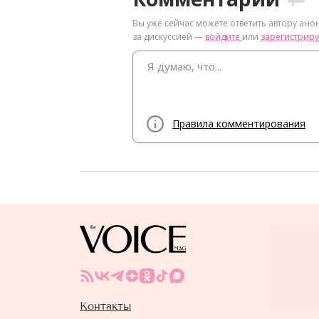
Вы уже сейчас можете ответить автору ано
за дискуссией —
войдите
или
зарегистриру
Правила комментирования
Контакты