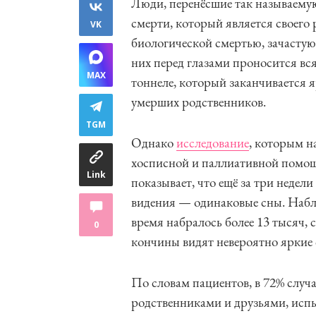
Люди, перенёсшие так называемую
смерти, который является своег
VK
биологической смертью, зачастую
них перед глазами проносится вс
MAX
тоннеле, который заканчивается 
умерших родственников.
TGM
Однако
исследование
, которым н
хосписной и паллиативной помощ
Link
показывает, что ещё за три неде
видения — одинаковые сны. Набл
время набралось более 13 тысяч,
0
кончины видят невероятно яркие 
По словам пациентов, в 72% случ
родственниками и друзьями, испы