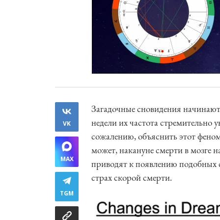
Загадочные сновидения начинаютс
недели их частота стремительно у
VK
сожалению, объяснить этот феном
может, накануне смерти в мозге 
MAX
приводят к появлению подобных с
страх скорой смерти.
TGM