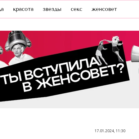
да
красота
звезды
секс
женсовет
17.01.2024, 11:30