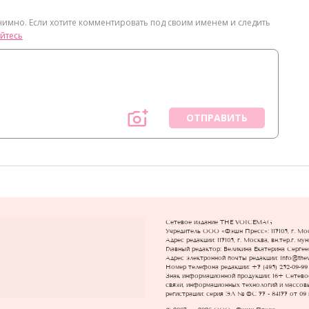
нимно. Если хотите комментировать под своим именем и следить
йтесь
ОТПРАВИТЬ
Сетевое издание THE VOICEMAG
Учредитель ООО «Фэшн Пресс»: 117105, г. Моск
Адрес редакции: 117105, г. Москва, вн.тер.г. м
Главный редактор: Великина Екатерина Сергее
Адрес электронной почты редакции: info@the
Номер телефона редакции: +7 (495) 252-09-99
Знак информационной продукции: 16+ Cетево
связи, информационных технологий и массовы
регистрации: серия ЭЛ № ФС 77 - 84177 от 09 