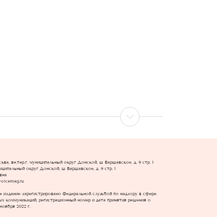
ва, вн.тер.г. муниципальный округ Донской, ш Варшавское, д. 9 стр. 1
униципальный округ Донской, ш Варшавское, д. 9 стр. 1
вна
voicemag.ru
е издание зарегистрировано Федеральной службой по надзору в сфере
х коммуникаций, регистрационный номер и дата принятия решения о
ноября 2022 г.