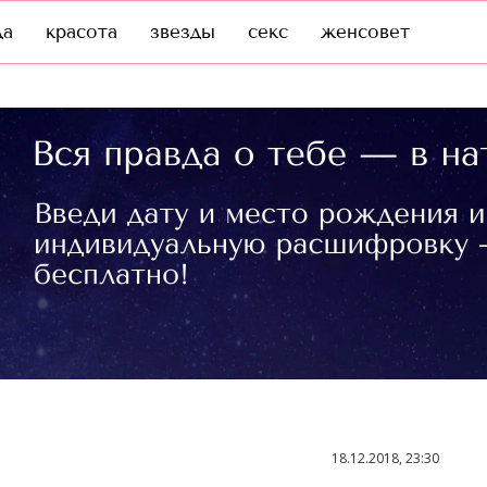
да
красота
звезды
секс
женсовет
18.12.2018, 23:30