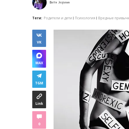
Вита Зорина
Теги:
Родители и дети
Психология
Вредные привыч
VK
MAX
TGM
Link
0