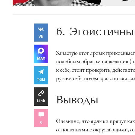
6. Эгоистичны
VK
Зачастую этот ярлык приклеиваетс
MAX
подобным образом на желания (п
к себе, стоит проверить, действи
ругаем себя почем зря, снижая са
TGM
Выводы
Link
Очевидно, что ярлыки прячут как
0
отношениями с окружающими, отда