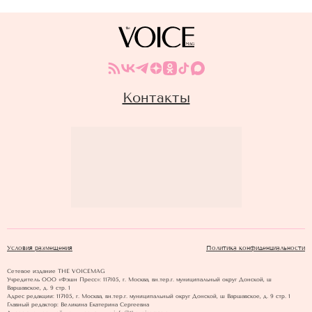
Контакты
Условия размещения
Политика конфиденциальности
Сетевое издание THE VOICEMAG
Учредитель ООО «Фэшн Пресс»: 117105, г. Москва, вн.тер.г. муниципальный округ Донской, ш
Варшавское, д. 9 стр. 1
Адрес редакции: 117105, г. Москва, вн.тер.г. муниципальный округ Донской, ш Варшавское, д. 9 стр. 1
Главный редактор: Великина Екатерина Сергеевна