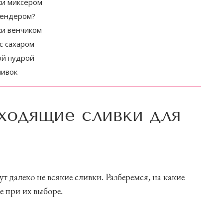
ки миксером
лендером?
ки венчиком
 с сахаром
ной пудрой
ливок
ходящие сливки для
 далеко не всякие сливки. Разберемся, на какие
 при их выборе.