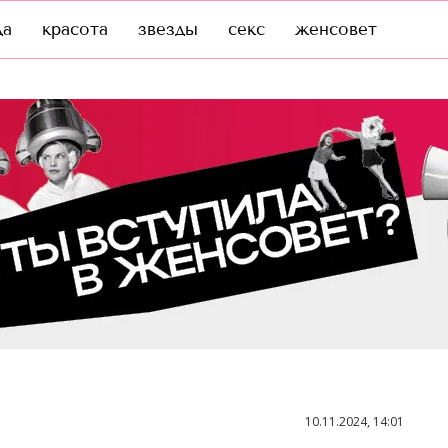
да
красота
звезды
секс
женсовет
10.11.2024, 14:01