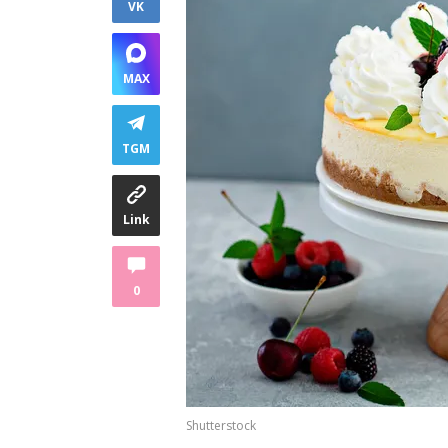
VK
MAX
TGM
Link
0
Shutterstock