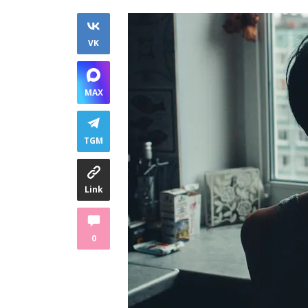
VK
MAX
TGM
Link
0