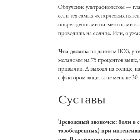
Облучение ультрафиолетом — гла
если тех самых «старческих пятен
поврежденными пигментными клетк
проводишь на солнце. Или, о ужа
Что делать:
по данным ВОЗ, у те
меланомы на 75 процентов выше, т
привычки. А выходя на солнце, н
с фактором защиты не меньше 30.
Суставы
Тревожный звоночек: боли в су
тазобедренных) при интенсивн
нее. В состоянии покоя сустав