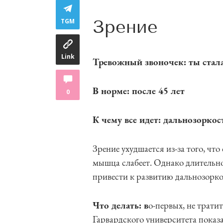
Зрение
TGM
Link
Тревожный звоночек: ты стала
В норме: после 45 лет
0
К чему все идет: дальнозоркос
Зрение ухудшается из-за того, что
мышца слабеет. Однако длительно
привести к развитию дальнозорко
Что делать: в
о-первых, не трати
Гарвардского университета показа