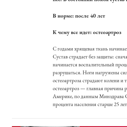
В норме: после 40 лет
К чему все идет: остеоартроз
С годами хрящевая ткань начинае
Сустав страдает без защиты: снач
начинается воспалительный процес
разрушаться. Ноги нагружены силь
остеоартроза страдают колени и т
остеоартроз — главная причина 
Америке, по данным Минздрава С
процента населения старше 25 лет