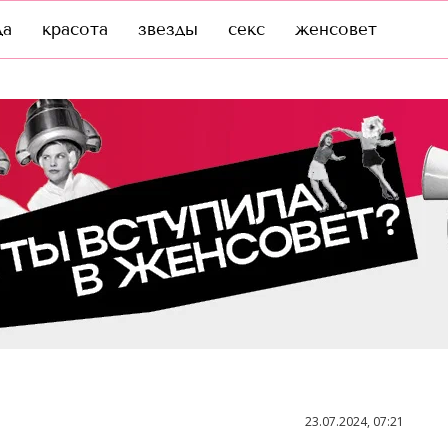
да
красота
звезды
секс
женсовет
23.07.2024, 07:21