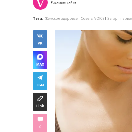
Редакция сайта
Теги:
Женское здоровье
Советы VOICE
Загар
перва
VK
MAX
TGM
Link
0