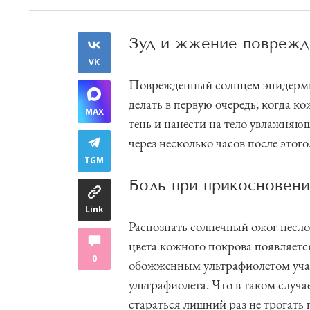
Зуд и жжение поврежд
VK
Поврежденный солнцем эпидермис
делать в первую очередь, когда к
MAX
тень и нанести на тело увлажняю
через несколько часов после этого
TGM
Боль при прикосновен
Link
Распознать солнечный ожог несл
цвета кожного покрова появляетс
0
обожженным ультрафиолетом учас
ультрафиолета. Что в таком случа
стараться лишний раз не трогать 