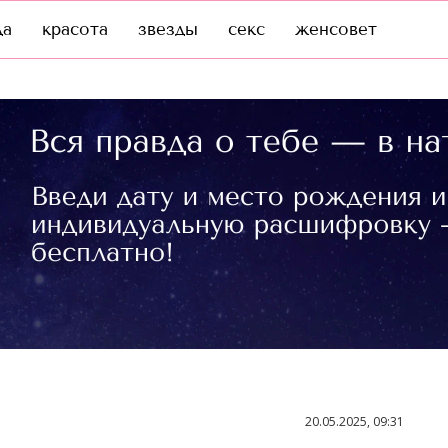
да
красота
звезды
секс
женсовет
20.05.2025, 09:31