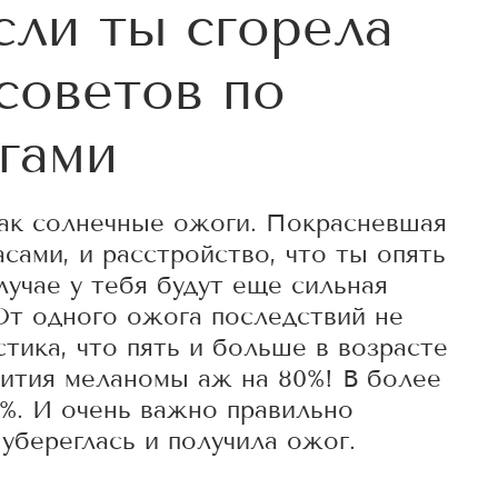
сли ты сгорела
 советов по
гами
как солнечные ожоги. Покрасневшая
асами, и расстройство, что ты опять
лучае у тебя будут еще сильная
От одного ожога последствий не
стика, что пять и больше в возрасте
вития меланомы аж на 80%! В более
%. И очень важно правильно
 убереглась и получила ожог.