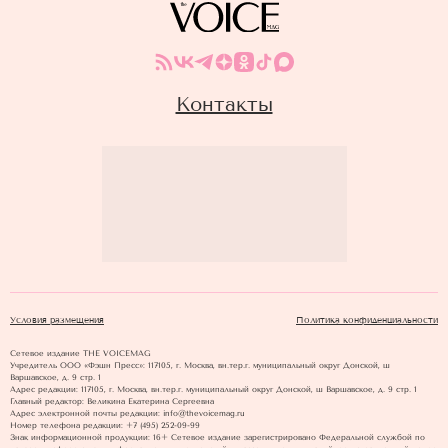
Контакты
Условия размещения
Политика конфиденциальности
Сетевое издание THE VOICEMAG
Учредитель ООО «Фэшн Пресс»: 117105, г. Москва, вн.тер.г. муниципальный округ Донской, ш
Варшавское, д. 9 стр. 1
Адрес редакции: 117105, г. Москва, вн.тер.г. муниципальный округ Донской, ш Варшавское, д. 9 стр. 1
Главный редактор: Великина Екатерина Сергеевна
Адрес электронной почты редакции: info@thevoicemag.ru
Номер телефона редакции: +7 (495) 252-09-99
Знак информационной продукции: 16+ Cетевое издание зарегистрировано Федеральной службой по