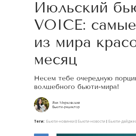
Июльский бь
VOICE: самые
из мира крас
месяц
Несем тебе очередную порци
волшебного бьюти-мира!
Яна Марковская
Бьюти-редактор
Теги:
Бьюти-новинки
Бьюти-новости
Бьюти-дайджес