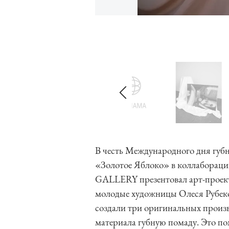
I
t
e
m
1
o
f
4
I
t
В честь Международного дня губн
e
«Золотое Яблоко» в коллабораци
m
GALLERY презентовал арт-проект
1
молодые художницы Олеся Рубеко
o
создали три оригинальных произв
f
материала губную помаду. Это по