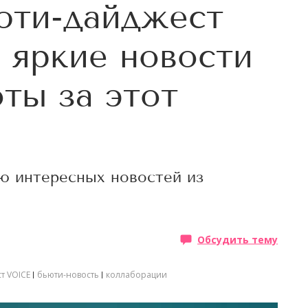
юти-дайджест
 яркие новости
оты за этот
ю интересных новостей из
Обсудить тему
т VOICE
бьюти-новость
коллаборации