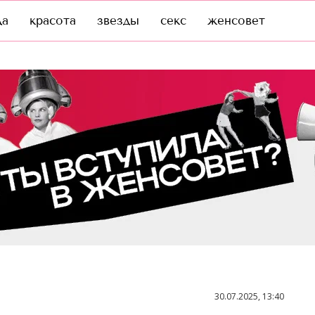
да
красота
звезды
секс
женсовет
30.07.2025, 13:40