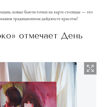
ации, новые бьюти-точки на карте столицы — это
 в нашем традиционном дайджесте красоты!
око» отмечает День