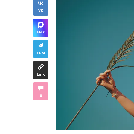
VK
MAX
TGM
Link
0