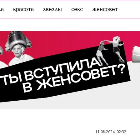
да
красота
звезды
секс
женсовет
11.08.2024, 02:32