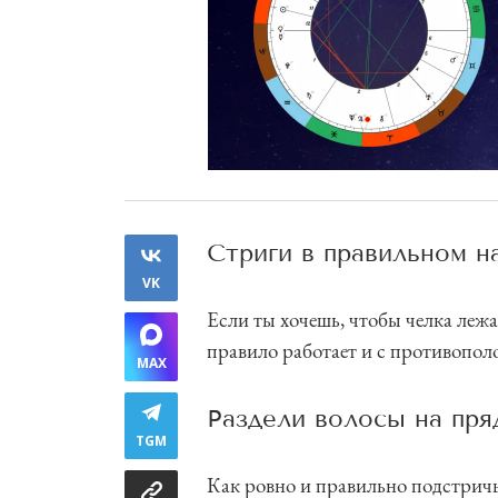
Стриги в правильном н
VK
Если ты хочешь, чтобы челка лежа
правило работает и с противопо
MAX
Раздели волосы на пря
TGM
Как ровно и правильно подстричь