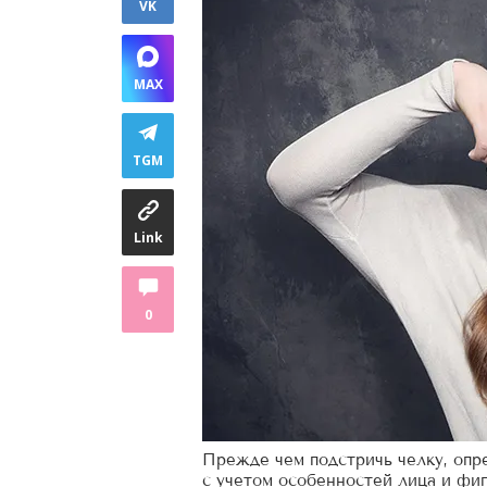
VK
MAX
TGM
Link
0
Прежде чем подстричь челку, опр
с учетом особенностей лица и фи