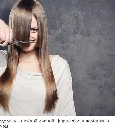
еделись с нужной длиной: форма челки подбирается
гуры